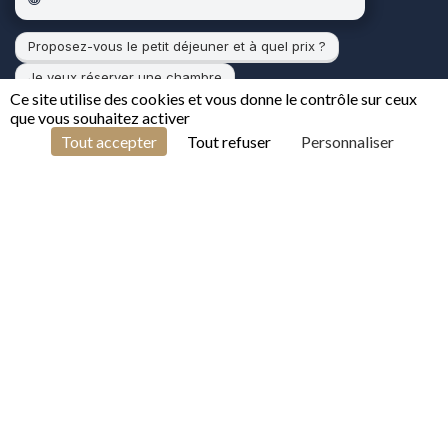
Proposez-vous le petit déjeuner et à quel prix ?
Je veux réserver une chambre
Ce site utilise des cookies et vous donne le contrôle sur ceux
que vous souhaitez activer
1
Tout accepter
Tout refuser
Personnaliser