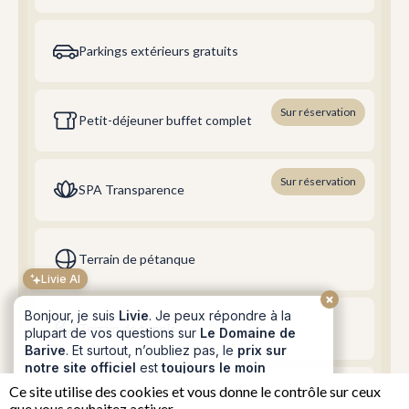
Parkings extérieurs gratuits
Sur réservation
Petit-déjeuner buffet complet
Sur réservation
SPA Transparence
Livie AI
Bonjour, je suis
Livie
. Je peux répondre à la
plupart de vos questions sur
Le Domaine de
Terrain de pétanque
Barive
. Et surtout, n’oubliez pas, le
prix sur
notre site officiel
est
toujours le moins cher
!
😁
Terrain de tennis
Proposez-vous le petit déjeuner et à quel prix ?
Je veux réserver une chambre
Ce site utilise des cookies et vous donne le contrôle sur ceux
Terrasses extérieures (En option)
que vous souhaitez activer