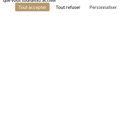
1
Tout accepter
Tout refuser
Personnaliser
1 Spa à jets extérieurs
Restaurant Les Épicuriens à La Demeure
Piscine extérieure chauffée en saison
Pétanque - Baby foot - Flipper - Jeux de
fléchettes